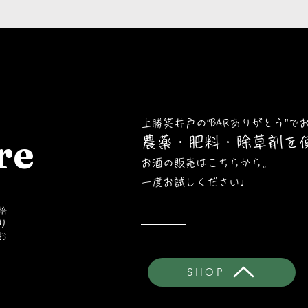
上勝笑井戸の“BARありがとう”で
re
農薬・肥料・除草剤を
​お酒の販売はこちらから。
一度お試しください♩
培
り
お
SHOP