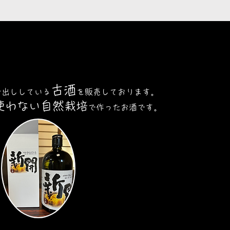
古酒
お出ししている
を
販売しております。
使わない自然栽培
で作った
お酒です。