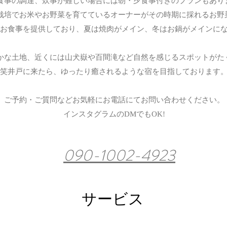
食事の調達、炊事が難しい場合には朝・夕食事付きのプランもあり
栽培でお米やお野菜を育てているオーナーがその時期に採れるお野
お食事を提供しており、夏は焼肉がメイン、冬はお鍋がメインに
かな土地、近くには山犬嶽や百間滝など自然を感じるスポットがた
笑井戸に来たら、
ゆったり癒されるような宿を目指しております
ご予約・ご質問などお気軽にお電話にてお問い合わせください。
​インスタグラムのDMでもOK!
090-1002-4923
​サービス